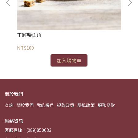
正鰹柴魚角
柴
NT$100
NT
加入購物車
關於我們
查詢
關於我們
我的帳戶
退款政策
隱私政策
服務條款
聯絡資訊
客服專線：(089)850033