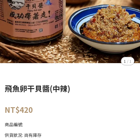
1
/
1
飛魚卵干貝醬(中辣)
NT$420
商品編號:
供貨狀況:
尚有庫存